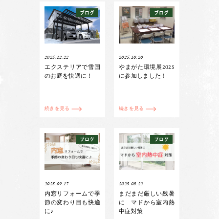
ブログ
ブログ
2025.12.22
2025.10.20
エクステリアで雪国
やまがた環境展2025
のお庭を快適に！
に参加しました！
続きを見る
続きを見る
ブログ
ブログ
2025.09.17
2025.08.22
内窓リフォームで季
まだまだ厳しい残暑
節の変わり目も快適
に マドから室内熱
に♪
中症対策