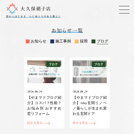
お知らせ
施工事例
採用
ブログ
ブログ
ブログ
2026.06.24
2026.06.24
【やまマドブログ紹
【やまマドブログ紹
介】コスパ？性能？
介】1day玄関リノベ
お悩み別 おすすめ
／暮らしが生まれ変
窓リフォーム
わる玄関ドア
続きを見る
続きを見る