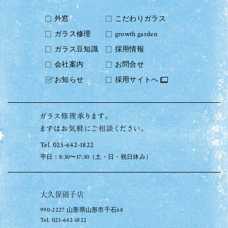
外窓
こだわりガラス
ガラス修理
growth garden
ガラス豆知識
採用情報
会社案内
お問合せ
お知らせ
採用サイトへ
Tel. 023-642-1822
平日：8:30〜17:30（土・日・祝日休み）
大久保硝子店
990-2227 山形県山形市千石68
Tel. 023-642-1822