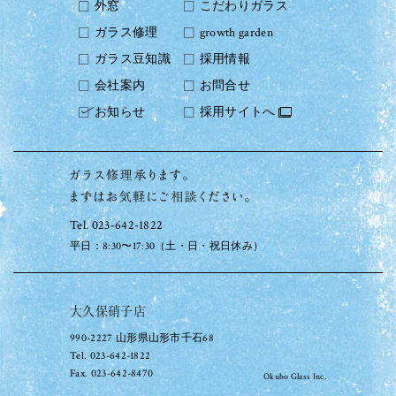
外窓
こだわりガラス
ガラス修理
growth garden
ガラス豆知識
採用情報
会社案内
お問合せ
お知らせ
採用サイトへ
Tel. 023-642-1822
平日：8:30〜17:30（土・日・祝日休み）
大久保硝子店
990-2227 山形県山形市千石68
Tel. 023-642-1822
Fax. 023-642-8470
Okubo Glass Inc.