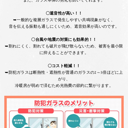
また、ガラス本体の劣化も防いでくれます。
〇遮音性が高い！！
➥一般的な複層ガラスで発生しやすい共鳴現象がなく、
音を伝える振動も通しにくいため、遮音効果が高いのです。
〇台風や地震の対策にも効果的！！
➥割れにくく、割れても破片が飛び散らないため、被害を最小限
に抑えることができます。
〇コスト軽減！！
➥防犯ガラスは断熱性・遮熱性が普通のガラスの2～5倍ほどに上
がり、
冷暖房が弱めで済むため光熱費の節約に繋がります。