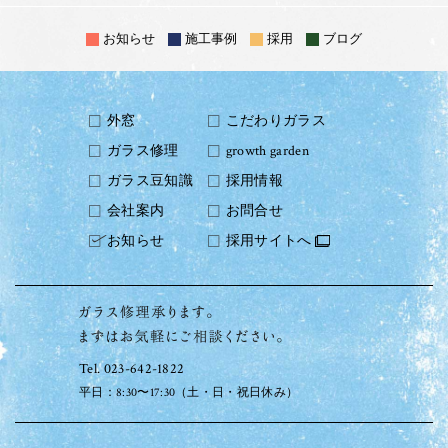
お知らせ
施工事例
採用
ブログ
外窓
こだわりガラス
ガラス修理
growth garden
ガラス豆知識
採用情報
会社案内
お問合せ
お知らせ
採用サイトへ
Tel. 023-642-1822
平日：8:30〜17:30（土・日・祝日休み）